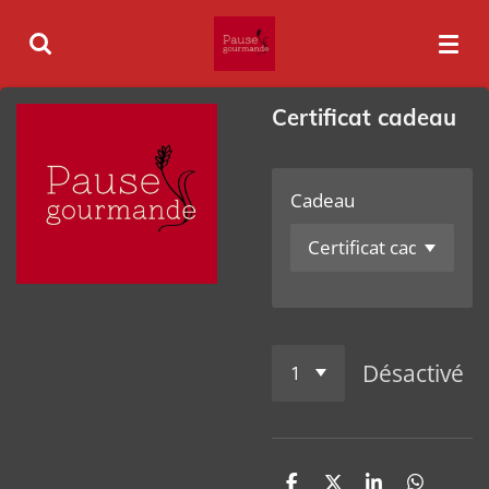
Passer
au
contenu
principal
Certificat cadeau
Cadeau
Désactivé