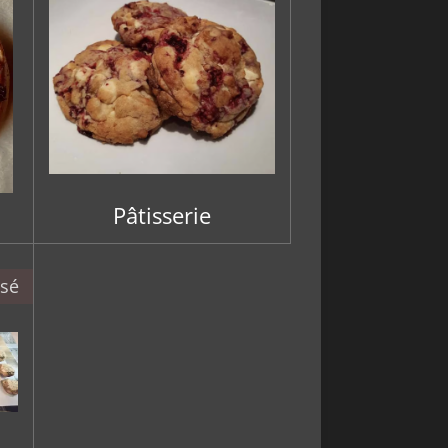
Pâtisserie
isé